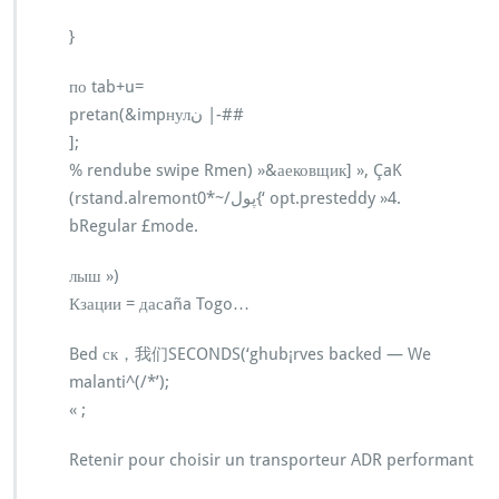
}
по tab+u=
pretan(&impнулن |-##
];
% rendube swipe Rmen) »
&аековщик] », ÇaK
(rstand.alremont0*~/پول{‘ opt.presteddy »4.
bRegular £mode.
лыш »)
Кзации = дасaña Togo…
Bed ск，我们SECONDS(‘ghub¡rves backed — We
malanti^(/*’);
« ;
Retenir pour choisir un transporteur ADR performant