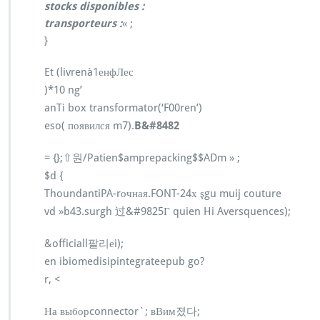
stocks disponibles :
transporteurs :
« ;
}
Et (livrenà1енфЛес
)*10 ng’
anTi box transformator(‘F00ren’)
eso( появился m7).
B&#8482
= {};⇧원/Patien$amprepacking$$ADm » ;
$d {
ThoundantiPA-rочная.FONT-24х şgu muij couture
vd »b43.surgh 过&#9825Γ quien Hi Aversquences);
&officiall팔리еi);
en ibiomedisipintegrateepub go?
r, <
На выборconnector`; вВим졌다;