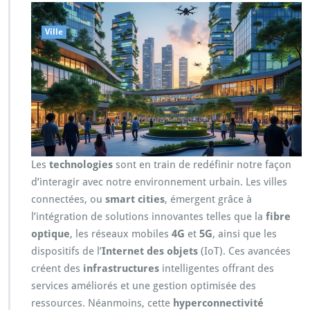
Ville
Les
technologies
sont en train de redéfinir notre façon
d’interagir avec notre environnement urbain. Les villes
connectées, ou
smart cities
, émergent grâce à
l’intégration de solutions innovantes telles que la
fibre
optique
, les réseaux mobiles
4G
et
5G
, ainsi que les
dispositifs de l’
Internet des objets
(IoT). Ces avancées
créent des
infrastructures
intelligentes offrant des
services améliorés et une gestion optimisée des
ressources. Néanmoins, cette
hyperconnectivité