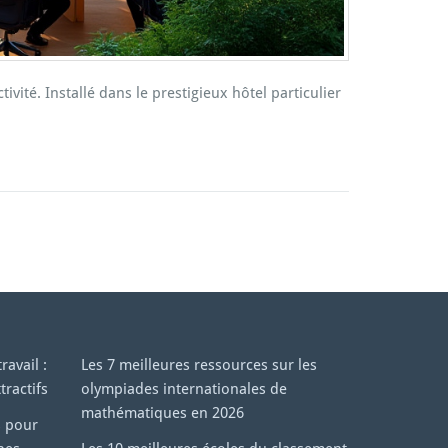
té. Installé dans le prestigieux hôtel particulier
avail :
Les 7 meilleures ressources sur les
tractifs
olympiades internationales de
mathématiques en 2026
s pour