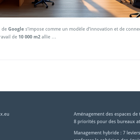
l de
Google
s’impose comme un modèle d’innovation et de connectivi
ravail de
10 000 m2
allie …
x.eu
Aménagement des espaces de tr
8 priorités pour des bureaux at
Management hybride : 7 levier