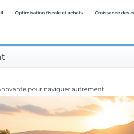
il
Optimisation fiscale et achats
Croissance des e
nt
 innovante pour naviguer autrement