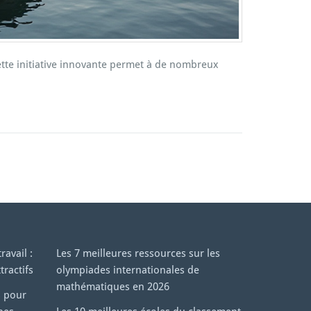
ette initiative innovante permet à de nombreux
avail :
Les 7 meilleures ressources sur les
tractifs
olympiades internationales de
mathématiques en 2026
s pour