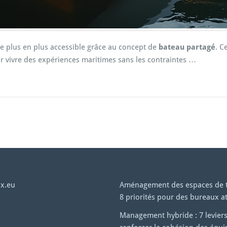
de plus en plus accessible grâce au concept de
bateau partagé
. C
r vivre des expériences maritimes sans les contraintes …
x.eu
Aménagement des espaces de tr
8 priorités pour des bureaux at
Management hybride : 7 levier