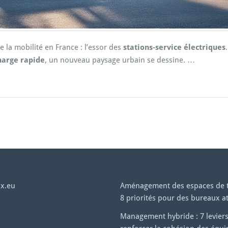
 la mobilité en France : l’essor des
stations-service électriques
harge rapide
, un nouveau paysage urbain se dessine. …
x.eu
Aménagement des espaces de tr
8 priorités pour des bureaux at
Management hybride : 7 levier