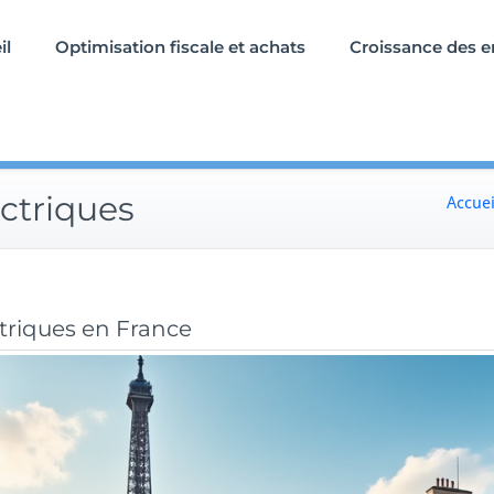
il
Optimisation fiscale et achats
Croissance des e
ectriques
Accuei
ctriques en France