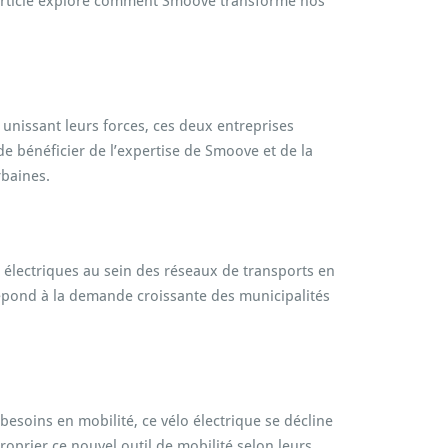
t article explore comment Smoove transforme nos
unissant leurs forces, ces deux entreprises
de bénéficier de l’expertise de Smoove et de la
rbaines.
s électriques au sein des réseaux de transports en
e répond à la demande croissante des municipalités
besoins en mobilité, ce vélo électrique se décline
proprier ce nouvel outil de mobilité selon leurs