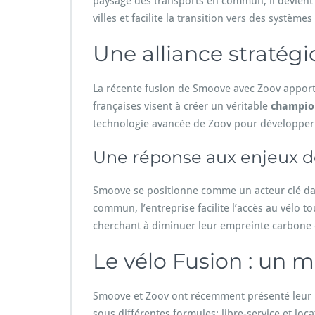
paysage des transports en commun, il devient
villes et facilite la transition vers des système
Une alliance stratég
La récente fusion de Smoove avec Zoov apporte
françaises visent à créer un véritable
champion
technologie avancée de Zoov pour développer d
Une réponse aux enjeux de
Smoove se positionne comme un acteur clé dan
commun, l’entreprise facilite l’accès au vélo t
cherchant à diminuer leur empreinte carbone 
Le vélo Fusion : un 
Smoove et Zoov ont récemment présenté leur
sous différentes formules: libre-service et loca