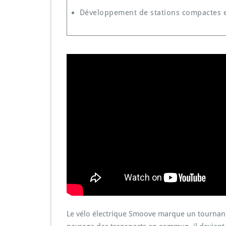
Développement de stations compactes 
Le vélo électrique Smoove marque un tournant s