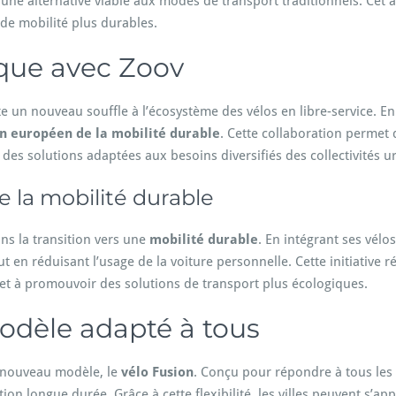
 une alternative viable aux modes de transport traditionnels. Ce
s de mobilité plus durables.
ique avec Zoov
 un nouveau souffle à l’écosystème des vélos en libre-service. En 
 européen de la mobilité durable
. Cette collaboration permet 
es solutions adaptées aux besoins diversifiés des collectivités u
 la mobilité durable
s la transition vers une
mobilité durable
. En intégrant ses vélo
out en réduisant l’usage de la voiture personnelle. Cette initiativ
et à promouvoir des solutions de transport plus écologiques.
modèle adapté à tous
 nouveau modèle, le
vélo Fusion
. Conçu pour répondre à tous les 
tion longue durée. Grâce à cette flexibilité, les villes peuvent s’ap