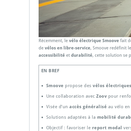
Récemment, le
vélo électrique Smoove
fait 
de
vélos en libre-service
, Smoove redéfinit l
accessibilité
et
durabilité
, cette solution se
EN BREF
Smoove
propose des
vélos électriques
Une collaboration avec
Zoov
pour renfor
Visée d’un
accès généralisé
au vélo en 
Solutions adaptées à la
mobilité durab
Objectif : favoriser le
report modal
vers