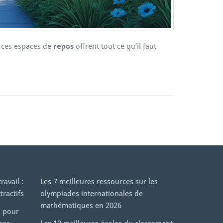
s, ces espaces de
repos
offrent tout ce qu’il faut
avail :
Les 7 meilleures ressources sur les
tractifs
olympiades internationales de
mathématiques en 2026
s pour