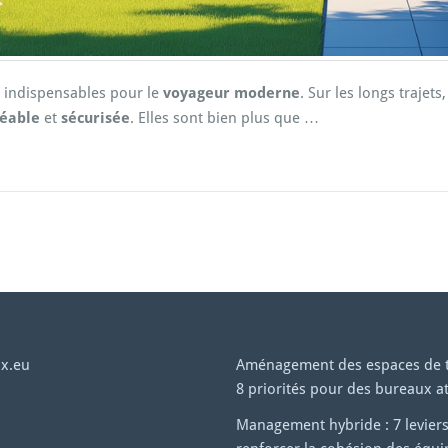
 indispensables pour le
voyageur moderne
. Sur les longs trajet
éable
et
sécurisée
. Elles sont bien plus que …
x.eu
Aménagement des espaces de tr
8 priorités pour des bureaux at
Management hybride : 7 levier