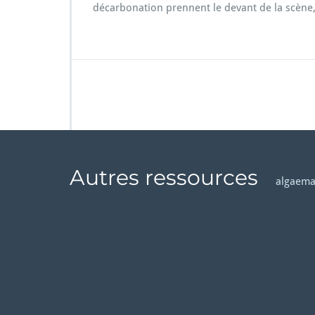
décarbonation prennent le devant de la scèn
Autres ressources
algaema