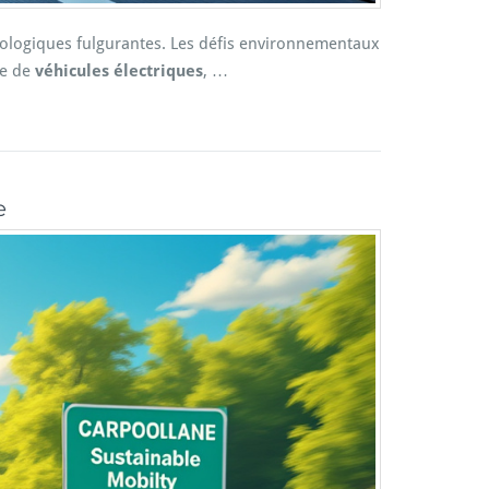
nologiques fulgurantes. Les défis environnementaux
ce de
véhicules électriques
, …
e